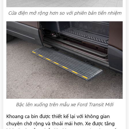
Cửa điện mở rộng hơn so với phiên bản tiền nhiệm
NHẬN BÁO GIÁ ƯU ĐÃI TRONG THÁNG
Chào Anh/Chị. Để nhận được "BÁO GIÁ ĐẶC BIỆT" từ Hà Thành Ford, Anh/Chị
hãy điền thông tin vào form báo giá dưới đây. Xin cám ơn!
Họ tên
Điện thoại
*
Bậc lên xuống trên mẫu xe Ford Transit Mới
Chọn dòng xe quan tâm
Khoang ca bin được thiết kế lại với không gian
chuyên chở rộng và thoải mái hơn. Xe được tăng