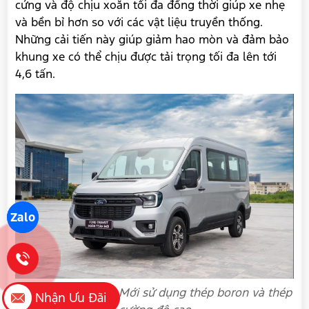
cứng và độ chịu xoắn tối đa đồng thời giúp xe nhẹ
và bền bỉ hơn so với các vật liệu truyền thống.
Những cải tiến này giúp giảm hao mòn và đảm bảo
khung xe có thể chịu được tải trọng tối đa lên tới
4,6 tấn.
Zalo
Transit Hoàn Toàn Mới sử dụng thép boron và thép
Nhận Ưu Đãi